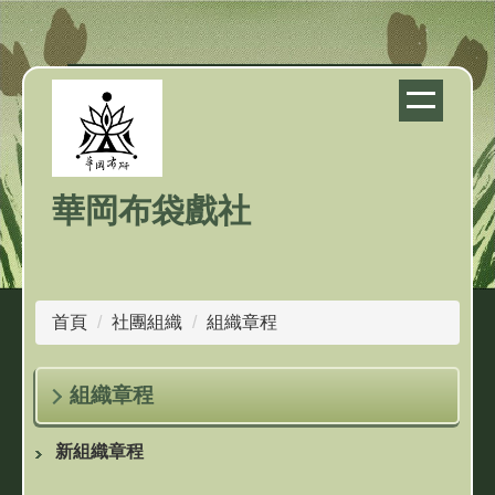
跳
到
主
要
內
容
區
華岡布袋戲社
首頁
社團組織
組織章程
組織章程
新組織章程