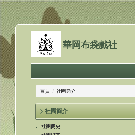
跳
到
主
要
內
容
華岡布袋戲社
區
首頁
社團簡介
社團簡介
社團簡史